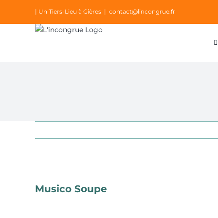
Passer
| Un Tiers-Lieu à Gières
|
contact@lincongrue.fr
au
contenu
Voir
l'image
Musico Soupe
agrandie