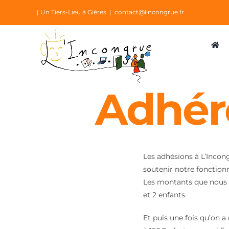
Passer
| Un Tiers-Lieu à Gières
|
contact@lincongrue.fr
au
contenu
Adhére
Les adhésions à L’Incon
soutenir notre fonctionn
Les montants que nous p
et 2 enfants.
Et puis une fois qu’on 