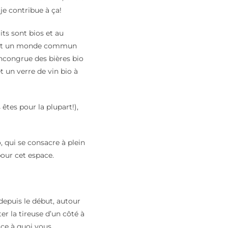
e contribue à ça!
ts sont bios et au
tc… Et un monde commun
Incongrue des bières bio
et un verre de vin bio à
êtes pour la plupart!),
 qui se consacre à plein
pour cet espace.
depuis le début, autour
r la tireuse d’un côté à
à ce à quoi vous