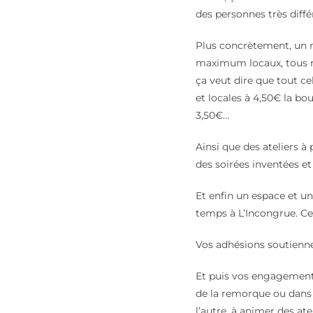
des personnes très diff
Plus concrètement, un 
maximum locaux, tous no
ça veut dire que tout ce
et locales à 4,50€ la bou
3,50€…
Ainsi que des ateliers à
des soirées inventées et
Et enfin un espace et u
temps à L’Incongrue. Cel
Vos adhésions soutienne
Et puis vos engagements,
de la remorque ou dans l
l’autre, à animer des atel