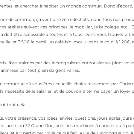
érentes, et chercher à habiter un monde commun. Donc d’abord, j
monde commun, ça veut dire zéro-déchets, donc tous nos produi
s ateliers suivent ces principes, le mobilier, le bricolage, e
la doit être accessible à toutes et à tous. Donc vous trouvez à L’
teille, et 3,50€ le demi, un café bio, moulu dans le coin, à 1,20€, 
 prix libre, animés par des incongruistes enthousiastes (dont vous 
 animées par tout plein de gens variés.
ne remorque où vous êtes accueillis chaleureusement par Christo,
a nécessite de le salarier, et de pouvoir à terme payer un loyer 
nt tout cela.
 votre présence, vos idées, envies, questions, jours après jours 
e jardin du 32 Grand-Rue, près des machines à coudre, ou à porte
iers, et à y participer, voilà ce qui fait la vie de L’Incongrue, voil