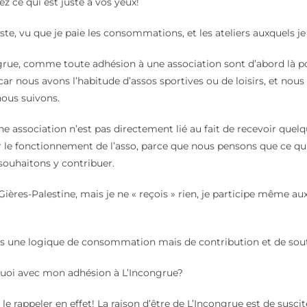
xez ce qui est juste à vos yeux!
uste, vu que je paie les consommations, et les ateliers auxquels je
grue, comme toute adhésion à une association sont d’abord là pou
car nous avons l’habitude d’assos sportives ou de loisirs, et nous
nous suivons.
une association n’est pas directement lié au fait de recevoir quelq
r le fonctionnement de l’asso, parce que nous pensons que ce qu’el
souhaitons y contribuer.
Gières-Palestine, mais je ne « reçois » rien, je participe même aux
ns une logique de consommation mais de contribution et de sout
quoi avec mon adhésion à L’Incongrue?
e le rappeler en effet! La raison d’être de L’Incongrue est de susci