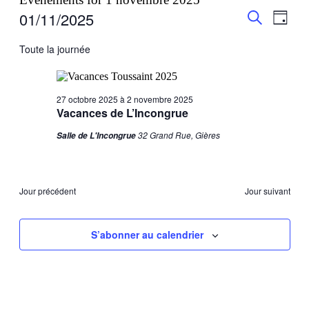
Recherch
Navig
01/11/2025
Jour
de
et
Recherche
Sélectionnez
vues
une
Toute la journée
navigatio
Évèn
date.
de
vues
27 octobre 2025
à
2 novembre 2025
Évèneme
Vacances de L’Incongrue
32 Grand Rue, Gières
Salle de L'Incongrue
Jour précédent
Jour suivant
S’abonner au calendrier