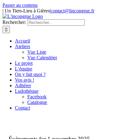
Passer au contenu
| Un Tiers-Lieu à Gières
|
contact@lincongrue.fr
Rechercher:
Accueil
Ateliers
Vue Liste
Vue Calendrier
Le projet
L’équipe
On y fait quoi ?
Vos avis !
Adhérer
Ludothèque
Facebook
Catalogue
Contact
Évènements for 1 novembre 2025