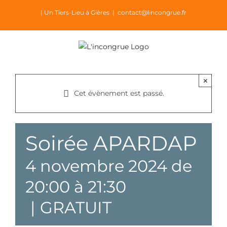
Passer
| Un Tiers-Lieu à Gières
|
contact@lincongrue.fr
au
contenu
×
Cet évènement est passé.
Soirée APARDAP
4 novembre 2024 de
20:00
à
21:30
|
GRATUIT