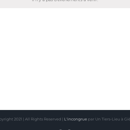
Notice
yright 2021 | All Rights Reserved |
L'incongrue
par Un Tiers-Lieu à Gi