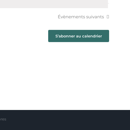
Évènements
suivants
S’abonner au calendrier
ères