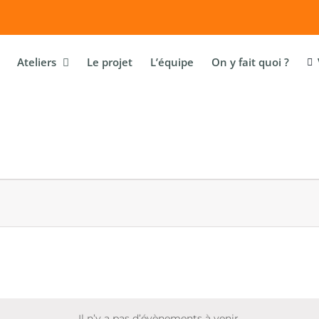
Ateliers
Le projet
L’équipe
On y fait quoi ?
Il n’y a pas d’évènements à venir.