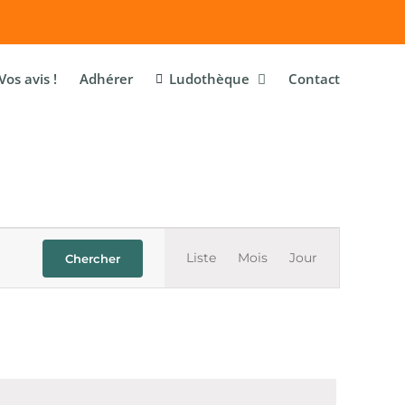
Vos avis !
Adhérer
Ludothèque
Contact
Navigatio
Liste
Mois
Jour
Chercher
de
vues
Évènemen