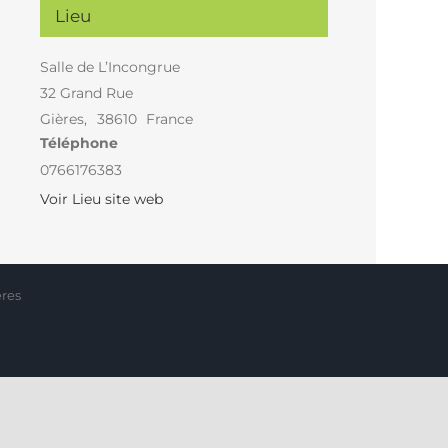
Lieu
Salle de L’Incongrue
32 Grand Rue
Gières
,
38610
France
Téléphone
0766176383
Voir Lieu site web
ères