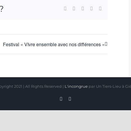
 ?
Facebook
X
WhatsApp
Pinterest
Email
Festival « VIvre ensemble avec nos différences »
yright 2021 | All Rights Reserved |
L'incongrue
par Un Tiers-Lieu à Gi
Facebook
Instagram