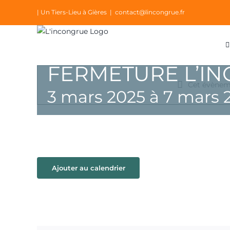
Passer
| Un Tiers-Lieu à Gières
|
contact@lincongrue.fr
au
contenu
FERMETURE L’I
Cet évèneme
3 mars 2025
à
7 mars 
Ajouter au calendrier