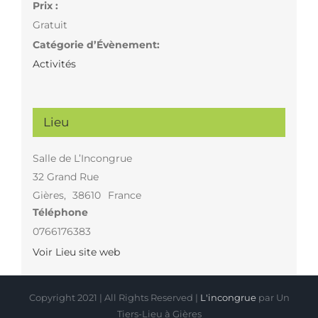
Prix :
Gratuit
Catégorie d’Évènement:
Activités
Lieu
Salle de L’Incongrue
32 Grand Rue
Gières
,
38610
France
Téléphone
0766176383
Voir Lieu site web
Copyright 2021 | All Rights Reserved |
L'incongrue
par Un
Tiers-Lieu à Gières