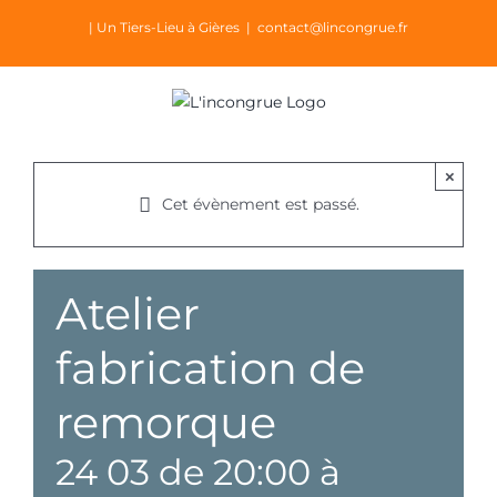
Passer
| Un Tiers-Lieu à Gières
|
contact@lincongrue.fr
au
contenu
×
Cet évènement est passé.
Atelier
fabrication de
remorque
24 03 de 20:00
à