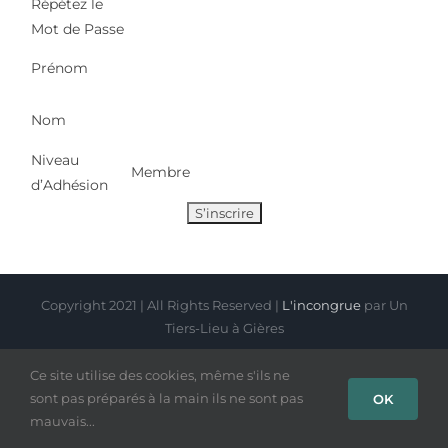
Répétez le
Mot de Passe
Prénom
Nom
Niveau
Membre
d’Adhésion
Copyright 2021 | All Rights Reserved |
L'incongrue
par Un
Tiers-Lieu à Gières
Ce site utilise des cookies, même s'ils ne
Facebook
Instagram
sont pas préparés à la main ils ne sont pas
OK
mauvais...