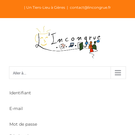
Passer
| Un Tiers-Lieu à Gières
|
contact@lincongrue.fr
au
contenu
Aller à...
Identifiant
E-mail
Mot de passe