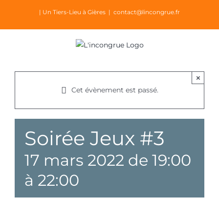
Passer
| Un Tiers-Lieu à Gières
|
contact@lincongrue.fr
au
contenu
×
Cet évènement est passé.
Soirée Jeux #3
17 mars 2022 de 19:00
à
22:00