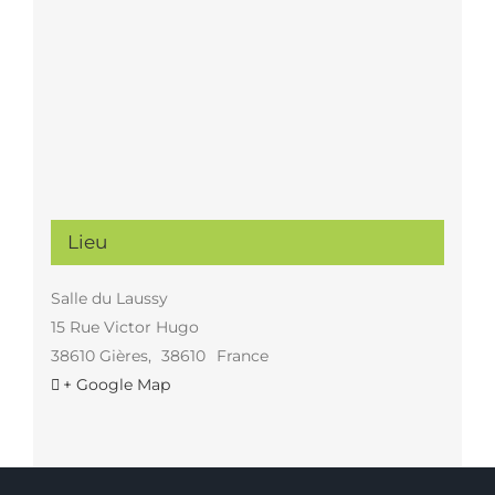
Lieu
Salle du Laussy
15 Rue Victor Hugo
38610 Gières
,
38610
France
+ Google Map