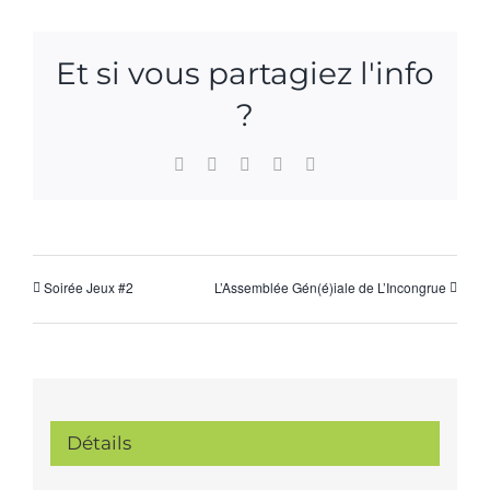
Et si vous partagiez l'info
?
Facebook
X
WhatsApp
Pinterest
Email
Soirée Jeux #2
L’Assemblée Gén(é)iale de L’Incongrue
Détails