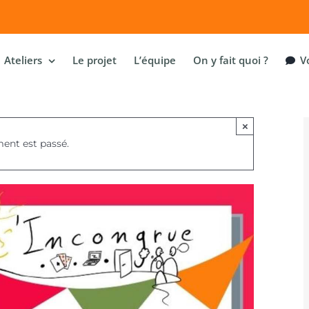
Ateliers
Le projet
L’équipe
On y fait quoi ?
Vo
×
ent est passé.