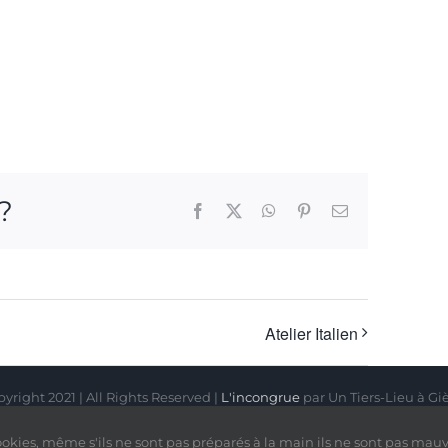
 ?
Facebook
X
WhatsApp
Pinterest
Email
Atelier Italien
yright 2021 | All Rights Reserved |
L'incongrue
par Un Tiers-Lieu à Gi
Facebook
Instagram
cookies, même s'ils ne sont pas préparés à la main ils ne sont pas mauva