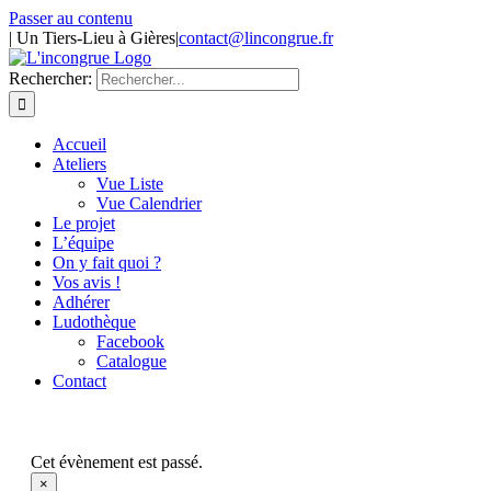
Passer au contenu
| Un Tiers-Lieu à Gières
|
contact@lincongrue.fr
Rechercher:
Accueil
Ateliers
Vue Liste
Vue Calendrier
Le projet
L’équipe
On y fait quoi ?
Vos avis !
Adhérer
Ludothèque
Facebook
Catalogue
Contact
Cet évènement est passé.
×