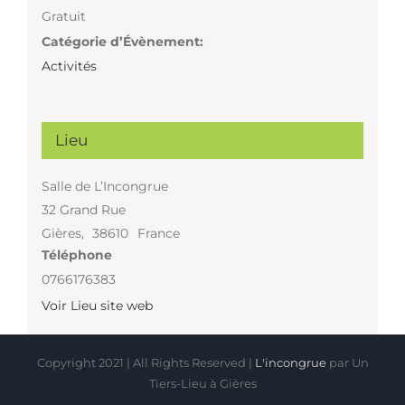
Gratuit
Catégorie d’Évènement:
Activités
Lieu
Salle de L’Incongrue
32 Grand Rue
Gières
,
38610
France
Téléphone
0766176383
Voir Lieu site web
Copyright 2021 | All Rights Reserved |
L'incongrue
par Un
Tiers-Lieu à Gières