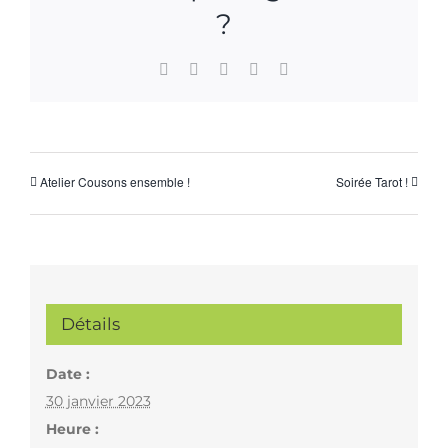
?
Facebook
X
WhatsApp
Pinterest
Email
Atelier Cousons ensemble !
Soirée Tarot !
Détails
Date :
30 janvier 2023
Heure :