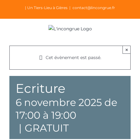
Passer
| Un Tiers-Lieu à Gières
|
contact@lincongrue.fr
au
contenu
×
Cet évènement est passé.
Ecriture
6 novembre 2025 de
17:00
à
19:00
|
GRATUIT