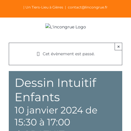
Passer
| Un Tiers-Lieu à Gières
|
contact@lincongrue.fr
au
contenu
×
Cet évènement est passé.
Dessin Intuitif
Enfants
10 janvier 2024 de
15:30
à
17:00