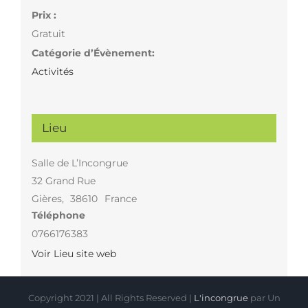
Prix :
Gratuit
Catégorie d’Évènement:
Activités
Lieu
Salle de L’Incongrue
32 Grand Rue
Gières
,
38610
France
Téléphone
0766176383
Voir Lieu site web
Copyright 2021 | All Rights Reserved |
L'incongrue
par Un