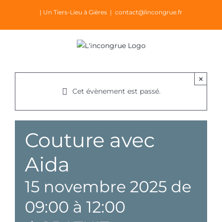
Passer
| Un Tiers-Lieu à Gières
|
contact@lincongrue.fr
au
contenu
×
Cet évènement est passé.
Couture avec
Aida
15 novembre 2025 de
09:00
à
12:00