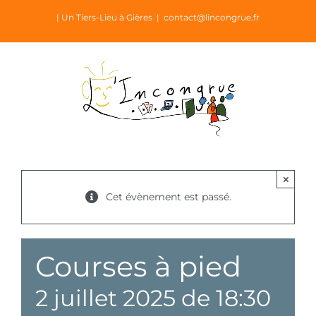
Passer
| Un Tiers-Lieu à Gières
|
contact@lincongrue.fr
au
contenu
×
Cet évènement est passé.
Courses à pied
2 juillet 2025 de 18:30