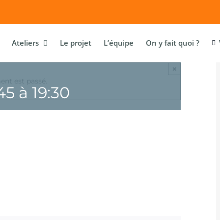
Ateliers
Le projet
L’équipe
On y fait quoi ?
×
nt est passé.
45
à
19:30