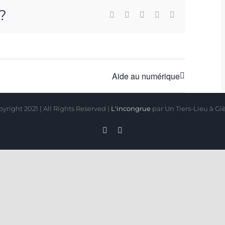
 ?
Facebook
X
WhatsApp
Pinterest
Email
Aide au numérique
yright 2021 | All Rights Reserved |
L'incongrue
par Un Tiers-Lieu à Gi
Facebook
Instagram