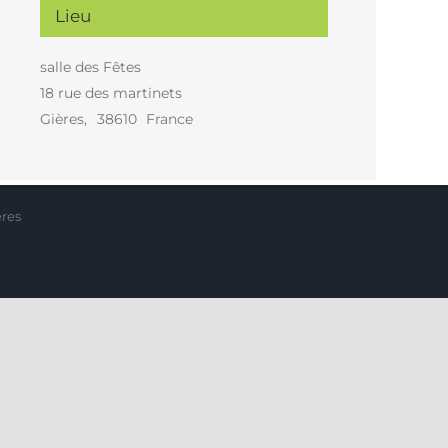
Lieu
salle des Fêtes
18 rue des martinets
Gières
,
38610
France
ères