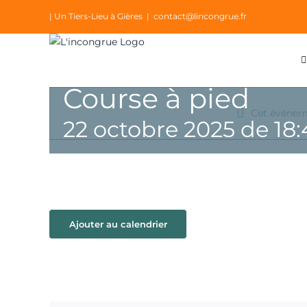
Passer
| Un Tiers-Lieu à Gières
|
contact@lincongrue.fr
au
contenu
Course à pied
Cet évèneme
22 octobre 2025 de 18:
Ajouter au calendrier