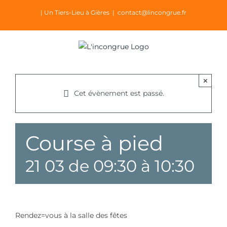
Passer
| Un Tiers-Lieu à Gières
|
contact@lincongrue.fr
au
contenu
×
Cet évènement est passé.
Course à pied
21 03 de 09:30
à
10:30
Rendez=vous à la salle des fêtes