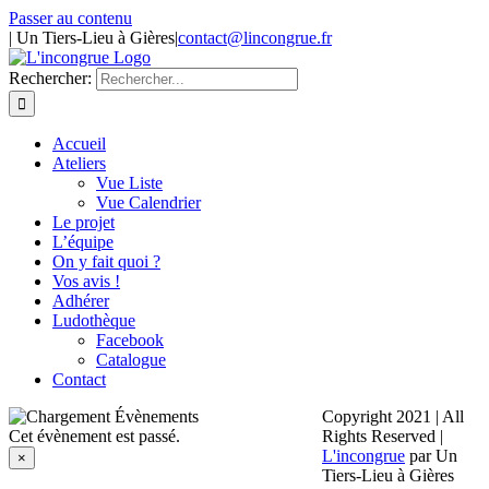
Passer au contenu
| Un Tiers-Lieu à Gières
|
contact@lincongrue.fr
Rechercher:
Accueil
Ateliers
Vue Liste
Vue Calendrier
Le projet
L’équipe
On y fait quoi ?
Vos avis !
Adhérer
Ludothèque
Facebook
Catalogue
Contact
Copyright 2021 | All
Cet évènement est passé.
Rights Reserved |
L'incongrue
par Un
×
Tiers-Lieu à Gières