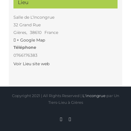
Lieu
Salle de L’Incongrue
32 Grand Rue
Gières
,
38610
France
+ Google Map
Téléphone
0766176383
Voir Lieu site web
Copyright 2021 | All Rights Reserved |
L'incongrue
par Un
Tiers-Lieu à Gières
Facebook
Instagram