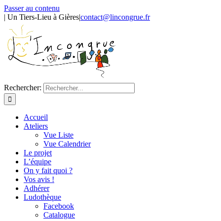
Passer au contenu
| Un Tiers-Lieu à Gières
|
contact@lincongrue.fr
Rechercher:
Accueil
Ateliers
Vue Liste
Vue Calendrier
Le projet
L’équipe
On y fait quoi ?
Vos avis !
Adhérer
Ludothèque
Facebook
Catalogue