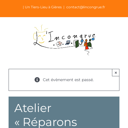
Passer
| Un Tiers-Lieu à Gières
|
contact@lincongrue.fr
au
contenu
×
Cet évènement est passé.
Atelier
« Réparons