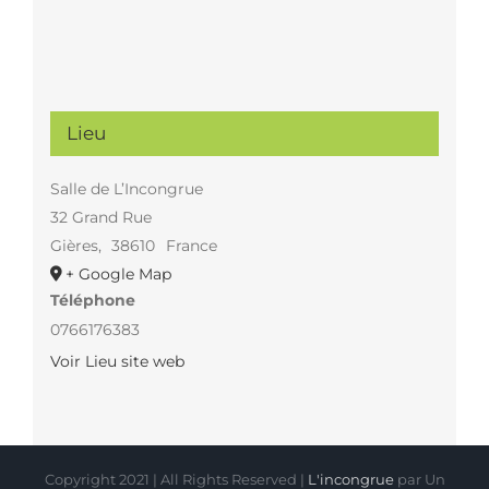
Lieu
Salle de L’Incongrue
32 Grand Rue
Gières
,
38610
France
+ Google Map
Téléphone
0766176383
Voir Lieu site web
Copyright 2021 | All Rights Reserved |
L'incongrue
par Un