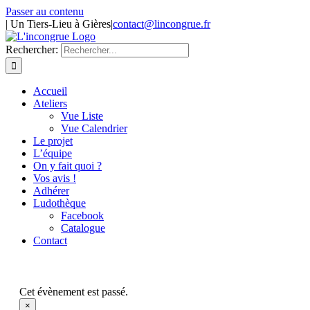
Passer au contenu
| Un Tiers-Lieu à Gières
|
contact@lincongrue.fr
Rechercher:
Accueil
Ateliers
Vue Liste
Vue Calendrier
Le projet
L’équipe
On y fait quoi ?
Vos avis !
Adhérer
Ludothèque
Facebook
Catalogue
Contact
Cet évènement est passé.
×