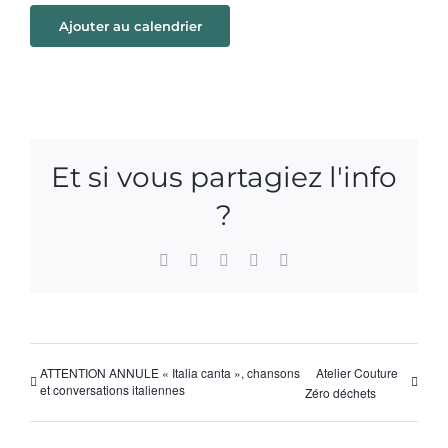
Ajouter au calendrier
Et si vous partagiez l'info
?
Facebook
X
WhatsApp
Pinterest
Email
ATTENTION ANNULE « Italia canta », chansons
Atelier Couture
et conversations italiennes
Zéro déchets