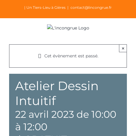
Passer
| Un Tiers-Lieu à Gières
|
contact@lincongrue.fr
au
contenu
×
Cet évènement est passé.
Atelier Dessin
Intuitif
22 avril 2023 de 10:00
à
12:00