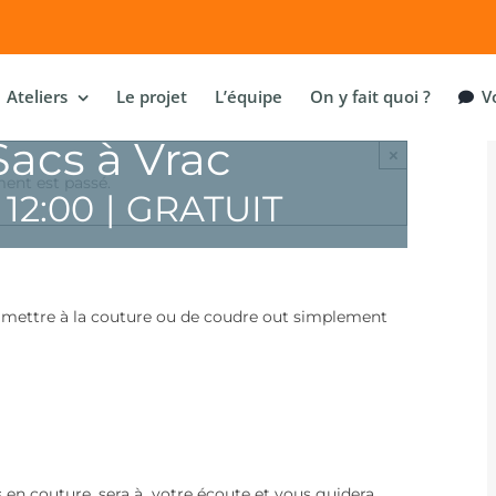
Ateliers
Le projet
L’équipe
On y fait quoi ?
Vo
Sacs à Vrac
×
ent est passé.
à
12:00
|
GRATUIT
us mettre à la couture ou de coudre out simplement
 en couture, sera à votre écoute et vous guidera