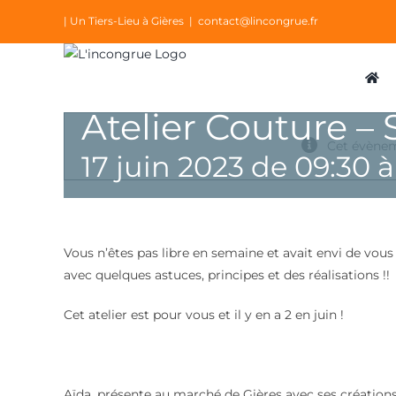
Passer
| Un Tiers-Lieu à Gières
|
contact@lincongrue.fr
au
contenu
Atelier Couture – 
Cet évènem
17 juin 2023 de 09:30
Vous n’êtes pas libre en semaine et avait envi de vo
avec quelques astuces, principes et des réalisations !!
Cet atelier est pour vous et il y en a 2 en juin !
Aïda, présente au marché de Gières avec ses créations