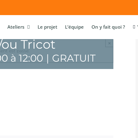
Ateliers
Le projet
L’équipe
On y fait quoi ?
/ou Tricot
×
nt est passé.
00
à
12:00
|
GRATUIT