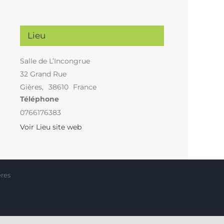
Lieu
Salle de L’Incongrue
32 Grand Rue
Gières
,
38610
France
Téléphone
0766176383
Voir Lieu site web
ères