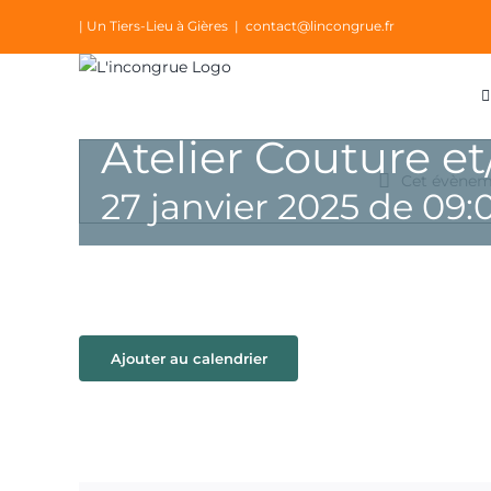
Passer
| Un Tiers-Lieu à Gières
|
contact@lincongrue.fr
au
contenu
Atelier Couture et
Cet évèneme
27 janvier 2025 de 09:
Ajouter au calendrier