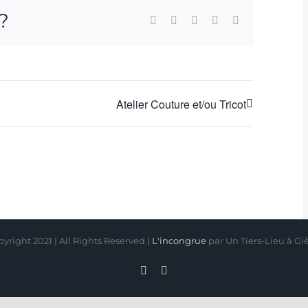
 ?
Facebook
X
WhatsApp
Pinterest
Email
Atelier Couture et/ou Tricot
yright 2021 | All Rights Reserved |
L'incongrue
par Un Tiers-Lieu à Gi
Facebook
Instagram