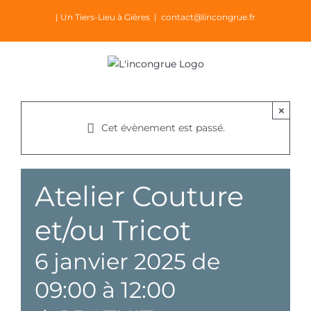
Passer
| Un Tiers-Lieu à Gières
|
contact@lincongrue.fr
au
contenu
×
Cet évènement est passé.
Atelier Couture
et/ou Tricot
6 janvier 2025 de
09:00
à
12:00