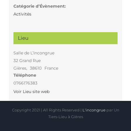
Catégorie d’Évènement:
Activités
Lieu
Salle de L’Incongrue
32 Grand Rue
Gières
,
38610
France
Téléphone
0766176383
Voir Lieu site web
Copyright 2021 | All Rights Reserved |
L'incongrue
par Un
Tiers-Lieu à Gières