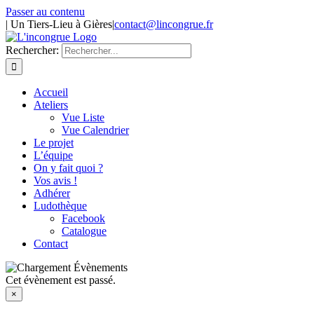
Passer au contenu
| Un Tiers-Lieu à Gières
|
contact@lincongrue.fr
Rechercher:
Accueil
Ateliers
Vue Liste
Vue Calendrier
Le projet
L’équipe
On y fait quoi ?
Vos avis !
Adhérer
Ludothèque
Facebook
Catalogue
Contact
Cet évènement est passé.
×