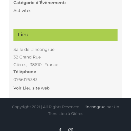
Catégorie d’Évènement:
Activités
Lieu
Salle de L’Incongrue
32 Grand Rue
Gières
,
38610
France
Téléphone
0766176383
Voir Lieu site web
Copyright 2021 | All Rights Reserved |
L'incongrue
par Un
Tiers-Lieu à Gières
Facebook
Instagram