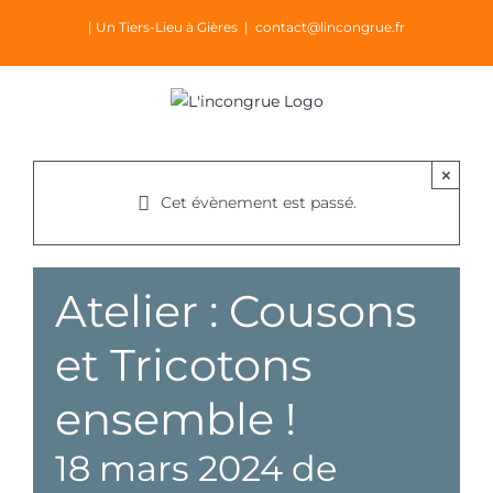
Passer
| Un Tiers-Lieu à Gières
|
contact@lincongrue.fr
au
contenu
×
Cet évènement est passé.
Atelier : Cousons
et Tricotons
ensemble !
18 mars 2024 de