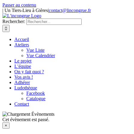
Passer au contenu
| Un Tiers-Lieu à Gières
|
contact@lincongrue.fr
Rechercher:
Accueil
Ateliers
Vue Liste
Vue Calendrier
Le projet
L’équipe
On y fait quoi ?
Vos avis !
Adhérer
Ludothèque
Facebook
Catalogue
Contact
Cet évènement est passé.
×